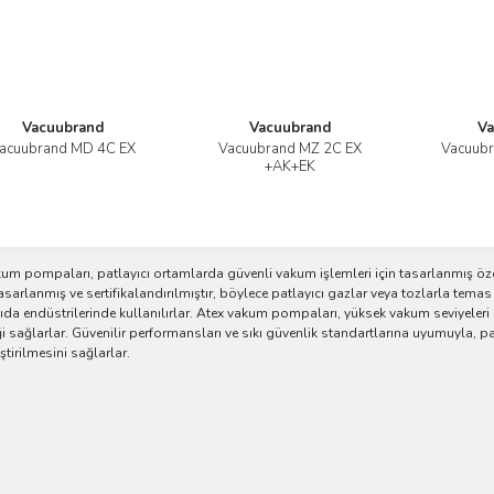
Vacuubrand
Vacuubrand
Va
acuubrand MD 4C EX
Vacuubrand MZ 2C EX
Vacuub
İncele
İncele
+AK+EK
kum pompaları, patlayıcı ortamlarda güvenli vakum işlemleri için tasarlanmış ö
asarlanmış ve sertifikalandırılmıştır, böylece patlayıcı gazlar veya tozlarla temas
gıda endüstrilerinde kullanılırlar. Atex vakum pompaları, yüksek vakum seviyele
i sağlarlar. Güvenilir performansları ve sıkı güvenlik standartlarına uyumuyla, p
ştirilmesini sağlarlar.