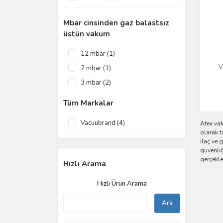
Mbar cinsinden gaz balastsız
üstün vakum
12 mbar (1)
V
2 mbar (1)
3 mbar (2)
Tüm Markalar
Vacuubrand (4)
Atex va
olarak t
ilaç ve 
güvenliğ
gerçekle
Hızlı Arama
Hızlı Ürün Arama
Ara