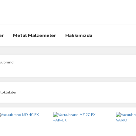
er
Metal Malzemeler
Hakkımızda
uubrand
toktakiler