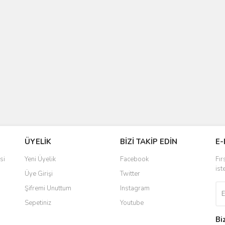
ÜYELİK
BİZİ TAKİP EDİN
E-
si
Yeni Üyelik
Facebook
Fır
ist
Üye Girişi
Twitter
Şifremi Unuttum
Instagram
Sepetiniz
Youtube
Bi