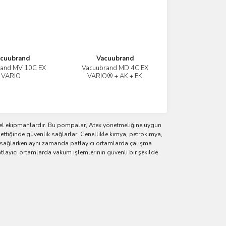
cuubrand
Vacuubrand
rand MV 10C EX
Vacuubrand MD 4C EX
İncele
İncele
VARIO
VARIO® + AK + EK
zel ekipmanlardır. Bu pompalar, Atex yönetmeliğine uygun
 ettiğinde güvenlik sağlarlar. Genellikle kimya, petrokimya,
ri sağlarken aynı zamanda patlayıcı ortamlarda çalışma
atlayıcı ortamlarda vakum işlemlerinin güvenli bir şekilde