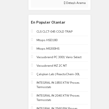
Detaylı Arama
En Populer Olanlar
CLS CLCT-045 COLD TRAP
Mtops HSD180
Mtops MS300HS
Vacuubrand PC 3001 Vario Select
Vacuubrand MZ 2C NT
Çalışkan Lab | ReactoChem-30L
INTEGRAL IN 1850 XTW Proses
Termostatı
INTEGRAL IN 2040 XTW Proses
Termostatı
INTEGRAL IN 2560 PW Proses