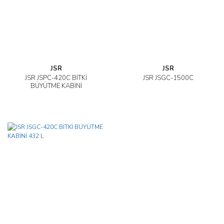
JSR
JSR
JSR JSPC-420C BİTKİ
JSR JSGC-1500C
BÜYÜTME KABİNİ