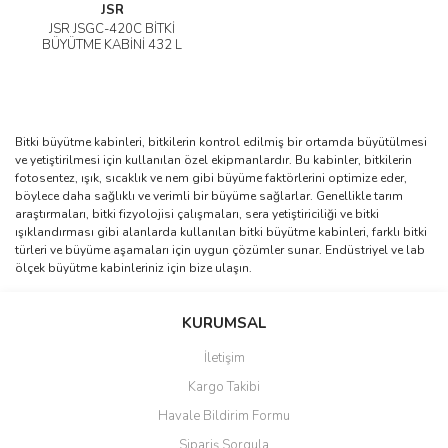
JSR
JSR JSGC-420C BİTKİ
BÜYÜTME KABİNİ 432 L
Bitki büyütme kabinleri, bitkilerin kontrol edilmiş bir ortamda büyütülmesi
ve yetiştirilmesi için kullanılan özel ekipmanlardır. Bu kabinler, bitkilerin
fotosentez, ışık, sıcaklık ve nem gibi büyüme faktörlerini optimize eder,
böylece daha sağlıklı ve verimli bir büyüme sağlarlar. Genellikle tarım
araştırmaları, bitki fizyolojisi çalışmaları, sera yetiştiriciliği ve bitki
ışıklandırması gibi alanlarda kullanılan bitki büyütme kabinleri, farklı bitki
türleri ve büyüme aşamaları için uygun çözümler sunar. Endüstriyel ve lab
ölçek büyütme kabinleriniz için bize ulaşın.
KURUMSAL
İletişim
Kargo Takibi
Havale Bildirim Formu
Sipariş Sorgula