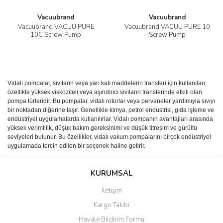
Vacuubrand
Vacuubrand
Vacuubrand VACUU·PURE
Vacuubrand VACUU·PURE 10
10C Screw Pump
Screw Pump
Vidalı pompalar, sıvıların veya yarı katı maddelerin transferi için kullanılan,
özellikle yüksek viskoziteli veya aşındırıcı sıvıların transferinde etkili olan
pompa türleridir. Bu pompalar, vidalı rotorlar veya pervaneler yardımıyla sıvıyı
bir noktadan diğerine taşır. Genellikle kimya, petrol endüstrisi, gıda işleme ve
endüstriyel uygulamalarda kullanılırlar. Vidalı pompanın avantajları arasında
yüksek verimlilik, düşük bakım gereksinimi ve düşük titreşim ve gürültü
seviyeleri bulunur. Bu özellikler, vidalı vakum pompalarını birçok endüstriyel
uygulamada tercih edilen bir seçenek haline getirir.
KURUMSAL
İletişim
Kargo Takibi
Havale Bildirim Formu