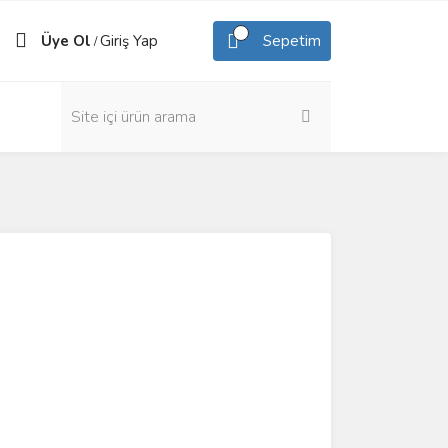
Üye Ol
Giriş Yap
Sepetim
/