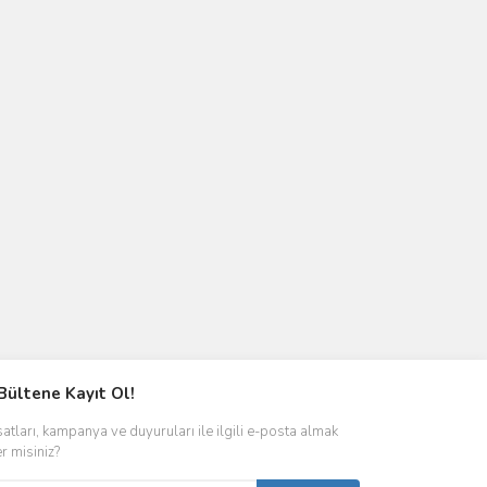
Bültene Kayıt Ol!
satları, kampanya ve duyuruları ile ilgili e-posta almak
er misiniz?