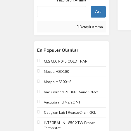
Hızlı Ürün Arama
Ara
Detaylı Arama
En Populer Olanlar
CLS CLCT-045 COLD TRAP
Mtops HSD180
Mtops MS300HS
Vacuubrand PC 3001 Vario Select
Vacuubrand MZ 2C NT
Çalışkan Lab | ReactoChem-30L
INTEGRAL IN 1850 XTW Proses
Termostatı