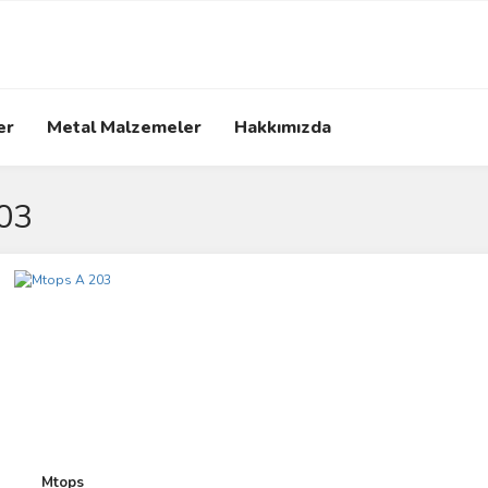
er
Metal Malzemeler
Hakkımızda
03
Mtops