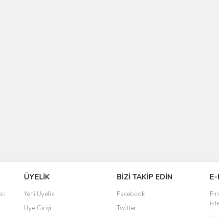
ÜYELİK
BİZİ TAKİP EDİN
E-
si
Yeni Üyelik
Facebook
Fır
ist
Üye Girişi
Twitter