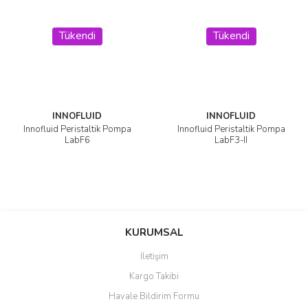
Tükendi
Tükendi
INNOFLUID
INNOFLUID
Innofluid Peristaltik Pompa
Innofluid Peristaltik Pompa
LabF6
LabF3-II
KURUMSAL
İletişim
Kargo Takibi
Havale Bildirim Formu