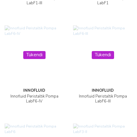
LabF1-III
LabF1
Tükendi
Tükendi
INNOFLUID
INNOFLUID
Innofluid Peristaltik Pompa
Innofluid Peristaltik Pompa
LabF6-IV
LabF6-III