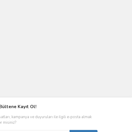
Bültene Kayıt Ol!
satları, kampanya ve duyuruları ile ilgili e-posta almak
er misiniz?