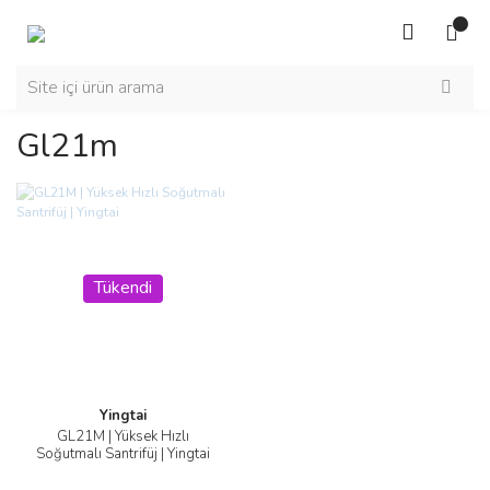
Gl21m
Tükendi
Yingtai
GL21M | Yüksek Hızlı
Soğutmalı Santrifüj | Yingtai