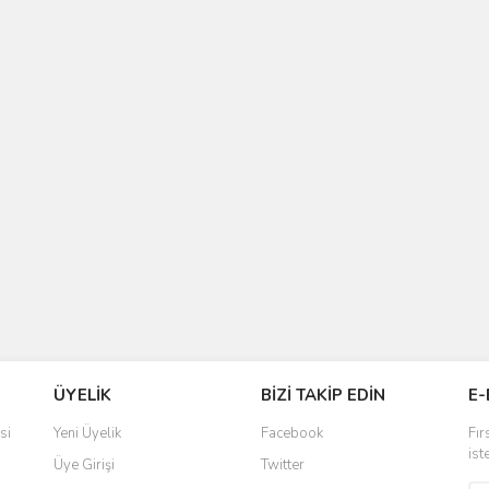
ÜYELİK
BİZİ TAKİP EDİN
E-
si
Yeni Üyelik
Facebook
Fır
ist
Üye Girişi
Twitter