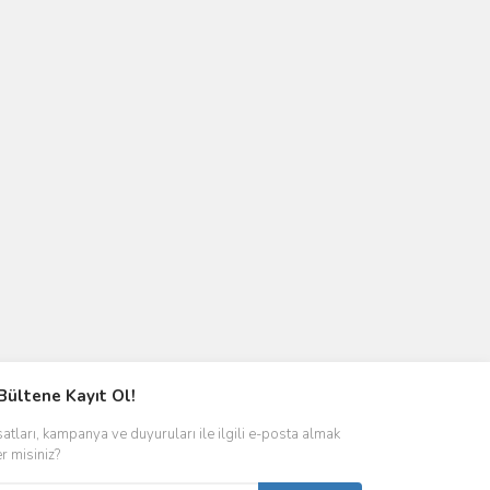
Bültene Kayıt Ol!
satları, kampanya ve duyuruları ile ilgili e-posta almak
er misiniz?