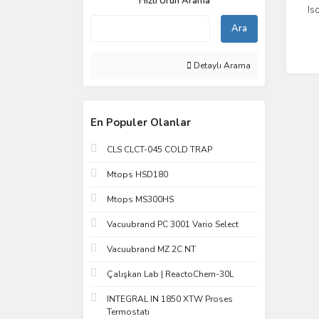
Hızlı Ürün Arama
Is
Ara
Detaylı Arama
En Populer Olanlar
CLS CLCT-045 COLD TRAP
Mtops HSD180
Mtops MS300HS
Vacuubrand PC 3001 Vario Select
Vacuubrand MZ 2C NT
Çalışkan Lab | ReactoChem-30L
INTEGRAL IN 1850 XTW Proses
Termostatı