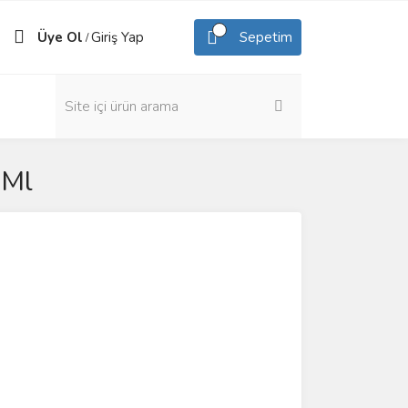
Üye Ol
Giriş Yap
Sepetim
/
 Ml