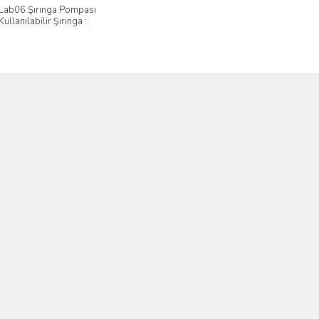
Lab06 Şırınga Pompası
İncele
 Kullanılabilir Şırınga :
0uL ~10 ml , 6 Şırınga
Kapasite , 0.001uL ~
21.997ML