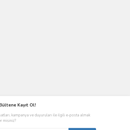
Bültene Kayıt Ol!
satları, kampanya ve duyuruları ile ilgili e-posta almak
er misiniz?