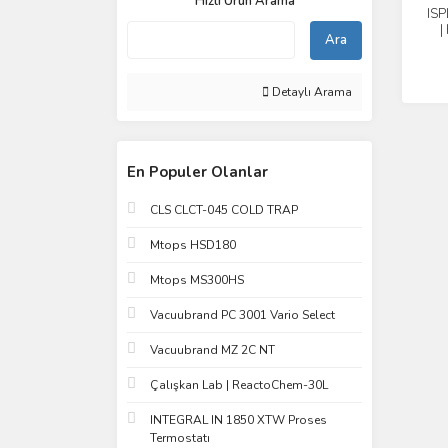
Hızlı Ürün Arama
ISP
|
Ara
1
Detaylı Arama
En Populer Olanlar
CLS CLCT-045 COLD TRAP
Mtops HSD180
Mtops MS300HS
Vacuubrand PC 3001 Vario Select
Vacuubrand MZ 2C NT
Çalışkan Lab | ReactoChem-30L
INTEGRAL IN 1850 XTW Proses
Termostatı