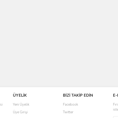
ÜYELİK
BİZİ TAKİP EDİN
E-
si
Yeni Üyelik
Facebook
Fır
ist
Üye Girişi
Twitter