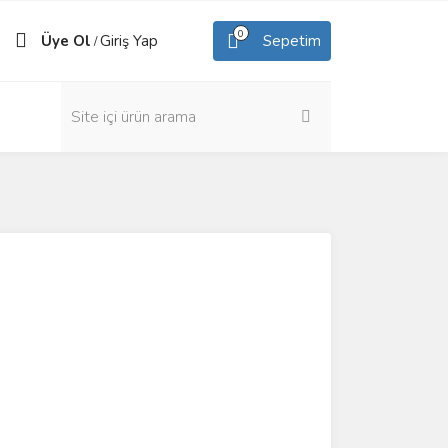
0
Üye Ol
Giriş Yap
Sepetim
/