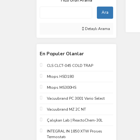
Hızlı Ürün Arama
Ara
Detaylı Arama
En Populer Olanlar
CLS CLCT-045 COLD TRAP
Mtops HSD180
Mtops MS300HS
Vacuubrand PC 3001 Vario Select
Vacuubrand MZ 2C NT
Çalışkan Lab | ReactoChem-30L
INTEGRAL IN 1850 XTW Proses
Termostatı