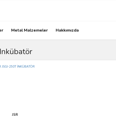
er
Metal Malzemeler
Hakkımızda
 Inkübatör
JSR