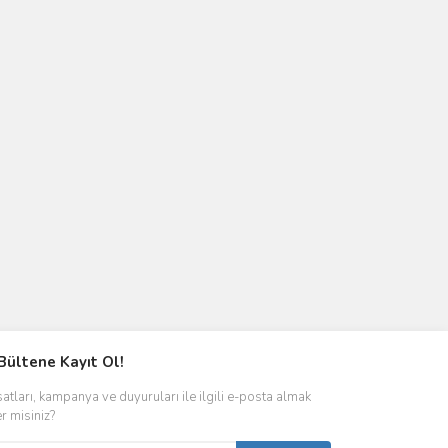
Bültene Kayıt Ol!
satları, kampanya ve duyuruları ile ilgili e-posta almak
er misiniz?