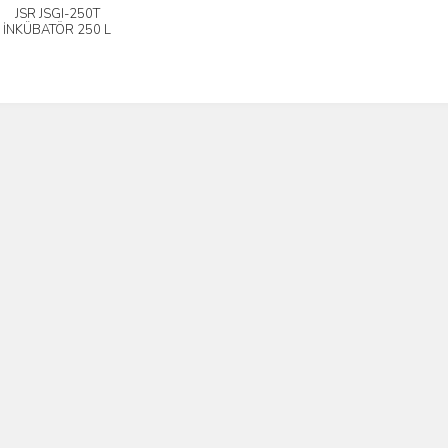
JSR JSGI-250T
İncele
İNKÜBATÖR 250 L