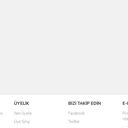
ÜYELİK
BİZİ TAKİP EDİN
E-
si
Yeni Üyelik
Facebook
Fır
ist
Üye Girişi
Twitter