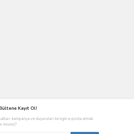
Bültene Kayıt Ol!
satları, kampanya ve duyuruları ile ilgili e-posta almak
er misiniz?