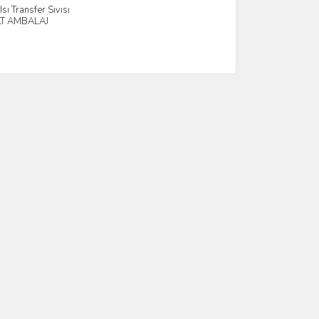
sı Transfer Sıvısı
İncele
 LT AMBALAJ