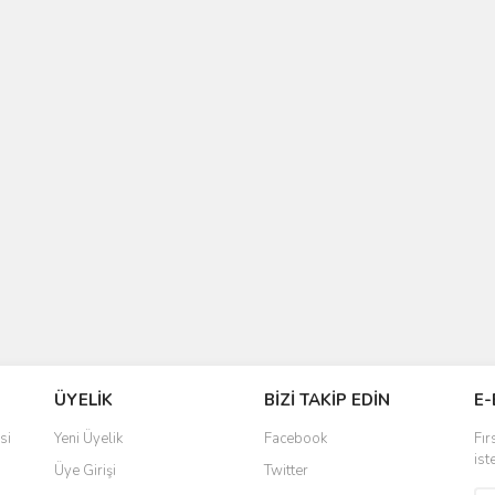
ÜYELİK
BİZİ TAKİP EDİN
E-
si
Yeni Üyelik
Facebook
Fır
ist
Üye Girişi
Twitter