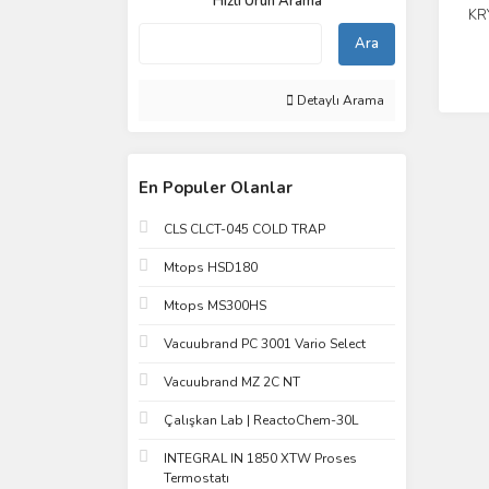
Hızlı Ürün Arama
KRY
Ara
Detaylı Arama
En Populer Olanlar
CLS CLCT-045 COLD TRAP
Mtops HSD180
Mtops MS300HS
Vacuubrand PC 3001 Vario Select
Vacuubrand MZ 2C NT
Çalışkan Lab | ReactoChem-30L
INTEGRAL IN 1850 XTW Proses
Termostatı