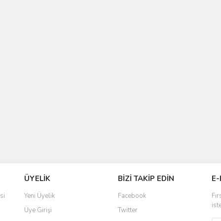
ÜYELİK
BİZİ TAKİP EDİN
E-
si
Yeni Üyelik
Facebook
Fır
ist
Üye Girişi
Twitter