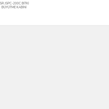
JSR JSPC-200C BİTKİ
İncele
BÜYÜTME KABİNİ