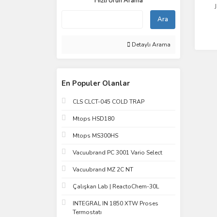
Hızlı Ürün Arama
Ara
Detaylı Arama
En Populer Olanlar
CLS CLCT-045 COLD TRAP
Mtops HSD180
Mtops MS300HS
Vacuubrand PC 3001 Vario Select
Vacuubrand MZ 2C NT
Çalışkan Lab | ReactoChem-30L
INTEGRAL IN 1850 XTW Proses
Termostatı