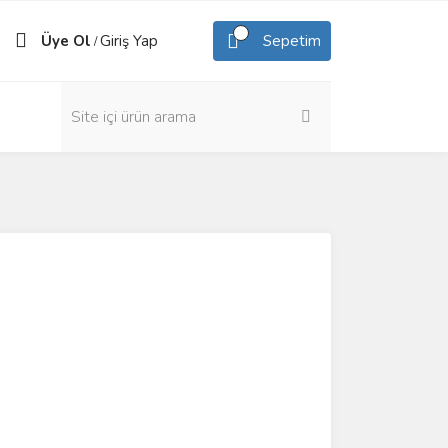
Üye Ol
Giriş Yap
Sepetim
/