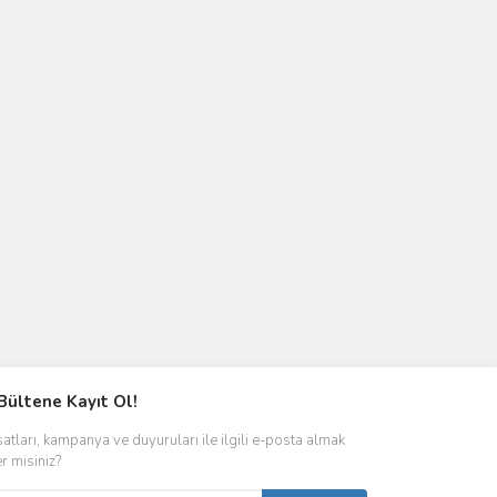
Bültene Kayıt Ol!
satları, kampanya ve duyuruları ile ilgili e-posta almak
er misiniz?