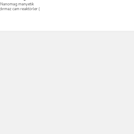
Nanomag manyetik
İncele
dırmaz cam reaktörler (
6 bar basınca kadar )
1000 ml