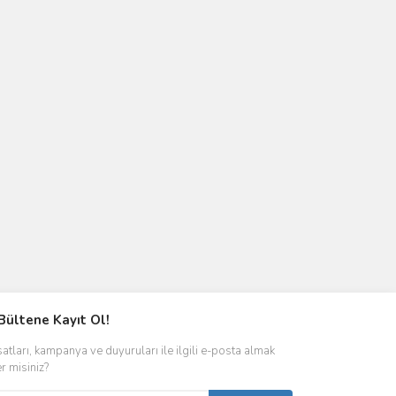
Bültene Kayıt Ol!
satları, kampanya ve duyuruları ile ilgili e-posta almak
er misiniz?