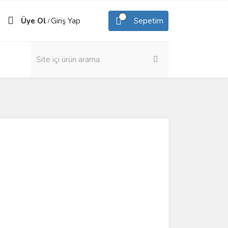
Üye Ol
Giriş Yap
Sepetim
/