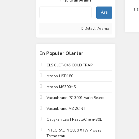
Hızlı Ürün Arama
sız
Ara
Detaylı Arama
En Populer Olanlar
CLS CLCT-045 COLD TRAP
Mtops HSD180
Mtops MS300HS
Vacuubrand PC 3001 Vario Select
Vacuubrand MZ 2C NT
Çalışkan Lab | ReactoChem-30L
INTEGRAL IN 1850 XTW Proses
Termostatı