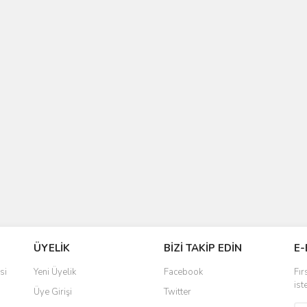
ÜYELİK
BİZİ TAKİP EDİN
E-
si
Yeni Üyelik
Facebook
Fır
ist
Üye Girişi
Twitter