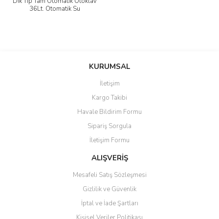
Dik Tip Tam Otomatik Otoklav
36Lt. Otomatik Su
Alma+Soğutma Fanı+Kurutma
KURUMSAL
İletişim
Kargo Takibi
Havale Bildirim Formu
Sipariş Sorgula
İletişim Formu
ALIŞVERİŞ
Mesafeli Satış Sözleşmesi
Gizlilik ve Güvenlik
İptal ve İade Şartları
Kişisel Veriler Politikası