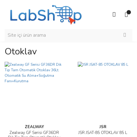
Otoklav
ZEALWAY
JSR
Zealway GF Serisi GF36DR
JSR JSAT-85 OTOKLAV 85 L