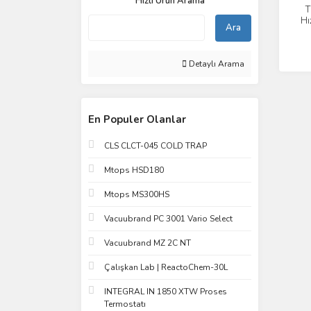
Hızlı Ürün Arama
T
Hı
Ara
Açı
Detaylı Arama
En Populer Olanlar
CLS CLCT-045 COLD TRAP
Mtops HSD180
Mtops MS300HS
Vacuubrand PC 3001 Vario Select
Vacuubrand MZ 2C NT
Çalışkan Lab | ReactoChem-30L
INTEGRAL IN 1850 XTW Proses
Termostatı