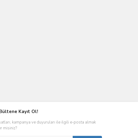
Bültene Kayıt Ol!
satları, kampanya ve duyuruları ile ilgili e-posta almak
er misiniz?