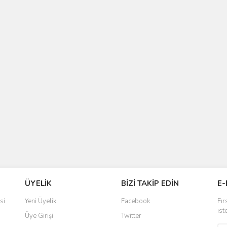
ÜYELİK
BİZİ TAKİP EDİN
E-
si
Yeni Üyelik
Facebook
Fır
ist
Üye Girişi
Twitter