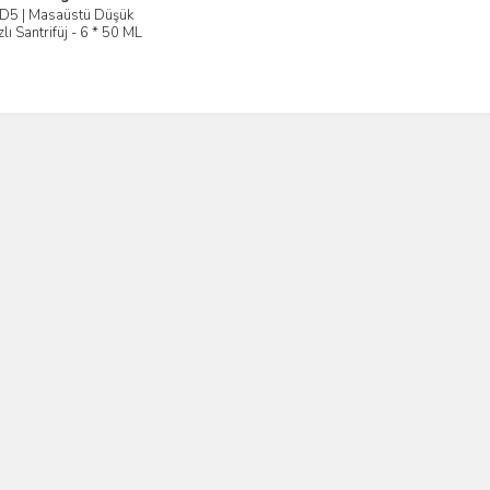
D5 | Masaüstü Düşük
İncele
zlı Santrifüj - 6 * 50 ML
lır Rotor Dahil | Yingtai