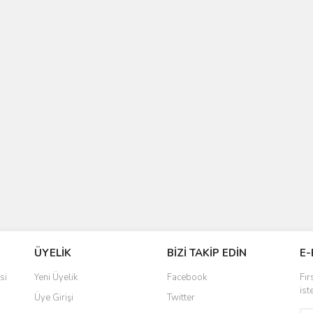
ÜYELİK
BİZİ TAKİP EDİN
E-
si
Yeni Üyelik
Facebook
Fır
ist
Üye Girişi
Twitter