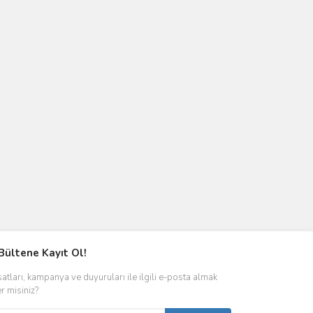
Bültene Kayıt Ol!
satları, kampanya ve duyuruları ile ilgili e-posta almak
er misiniz?