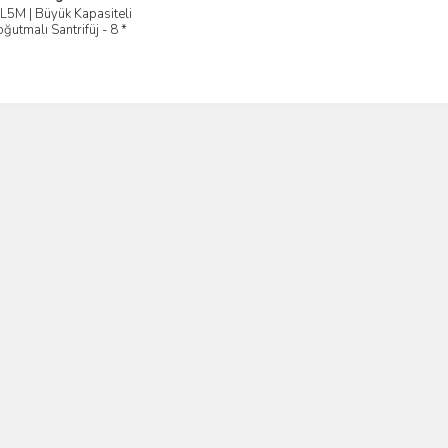
L5M | Büyük Kapasiteli
İncele
ğutmalı Santrifüj - 8 *
ML Açılır Rotor | Yingtai