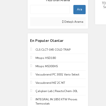
Hızlı Ürün Arama
TD
So
Ara
50 
Detaylı Arama
En Populer Olanlar
CLS CLCT-045 COLD TRAP
Mtops HSD180
Mtops MS300HS
Vacuubrand PC 3001 Vario Select
Vacuubrand MZ 2C NT
Çalışkan Lab | ReactoChem-30L
INTEGRAL IN 1850 XTW Proses
Termostatı