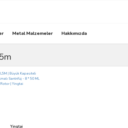
er
Metal Malzemeler
Hakkımızda
l5m
Yingtai