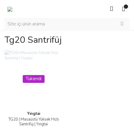
Tg20 Santrifüj
Tükendi
Yingtai
TG20 | Masaüstü Yüksek Hızlı
Santrifüj | Yingtai