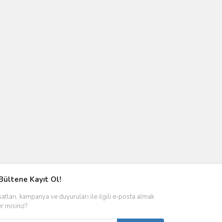
Bültene Kayıt Ol!
satları, kampanya ve duyuruları ile ilgili e-posta almak
er misiniz?