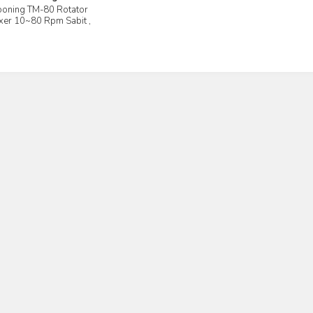
ooning TM-80 Rotator
İncele
xer 10~80 Rpm Sabit ,
0 - 90 °