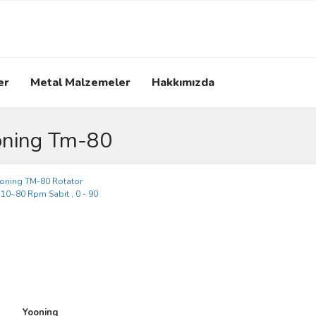
er
Metal Malzemeler
Hakkımızda
oning Tm-80
Yooning