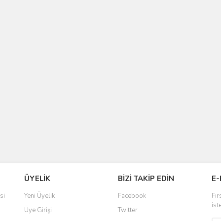
ÜYELİK
BİZİ TAKİP EDİN
E-
si
Yeni Üyelik
Facebook
Fır
ist
Üye Girişi
Twitter