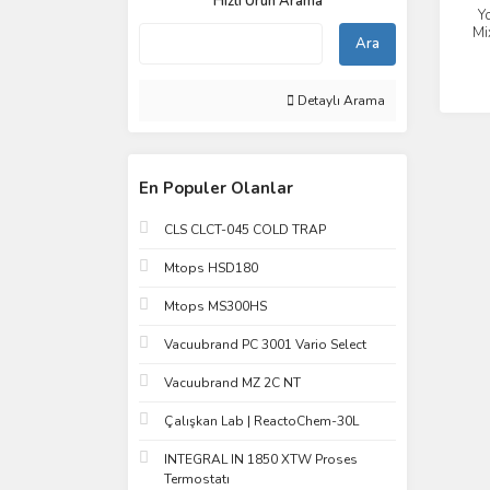
Hızlı Ürün Arama
Y
Mi
Ara
Detaylı Arama
En Populer Olanlar
CLS CLCT-045 COLD TRAP
Mtops HSD180
Mtops MS300HS
Vacuubrand PC 3001 Vario Select
Vacuubrand MZ 2C NT
Çalışkan Lab | ReactoChem-30L
INTEGRAL IN 1850 XTW Proses
Termostatı