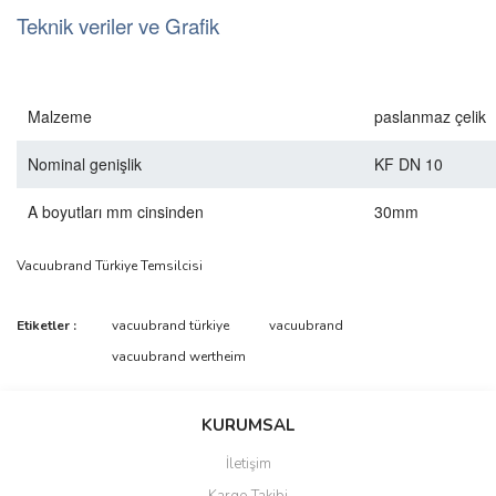
Teknik veriler ve Grafik
Malzeme
paslanmaz çelik
Nominal genişlik
KF DN 10
A boyutları mm cinsinden
30mm
Vacuubrand Türkiye Temsilcisi
Bu ürünün fiyat bilgisi, resim, ürün açıklamalarında ve diğer
Etiketler :
vacuubrand türkiye
vacuubrand
konularda yetersiz gördüğünüz noktaları öneri formunu kullanarak
Bu ürüne ilk yorumu siz yapın!
vacuubrand wertheim
tarafımıza iletebilirsiniz.
Görüş ve önerileriniz için teşekkür ederiz.
Yorum Yaz
KURUMSAL
Ürün resmi kalitesiz, bozuk veya görüntülenemiyor.
İletişim
Ürün açıklamasında eksik bilgiler bulunuyor.