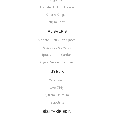
Kargo Takibi
Ürün bilgilerinde hatalar bulunuyor.
Havale Bildirim Formu
Ürün fiyatı diğer sitelerden daha pahalı.
Sipariş Sorgula
Bu ürüne benzer farklı alternatifler olmalı.
İletişim Formu
ALIŞVERİŞ
Mesafeli Satış Sözleşmesi
Gizlilik ve Güvenlik
Gönder
İptal ve İade Şartları
Kişisel Veriler Politikası
ÜYELİK
Yeni Üyelik
Üye Girişi
Şifremi Unuttum
Sepetiniz
BİZİ TAKİP EDİN