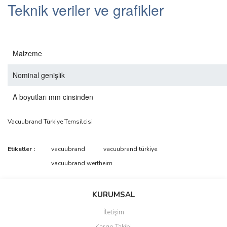
Teknik veriler ve grafikler
Malzeme
Nominal genişlik
A boyutları mm cinsinden
Vacuubrand Türkiye Temsilcisi
Bu ürünün fiyat bilgisi, resim, ürün açıklamalarında ve diğer
Etiketler :
vacuubrand
vacuubrand türkiye
konularda yetersiz gördüğünüz noktaları öneri formunu kullanarak
Bu ürüne ilk yorumu siz yapın!
vacuubrand wertheim
tarafımıza iletebilirsiniz.
Görüş ve önerileriniz için teşekkür ederiz.
Yorum Yaz
KURUMSAL
Ürün resmi kalitesiz, bozuk veya görüntülenemiyor.
İletişim
Ürün açıklamasında eksik bilgiler bulunuyor.