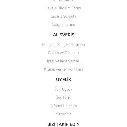
Kargo Takibi
Ürün bilgilerinde hatalar bulunuyor.
Havale Bildirim Formu
Ürün fiyatı diğer sitelerden daha pahalı.
Sipariş Sorgula
Bu ürüne benzer farklı alternatifler olmalı.
İletişim Formu
ALIŞVERİŞ
Mesafeli Satış Sözleşmesi
Gizlilik ve Güvenlik
Gönder
İptal ve İade Şartları
Kişisel Veriler Politikası
ÜYELİK
Yeni Üyelik
Üye Girişi
Şifremi Unuttum
Sepetiniz
BİZİ TAKİP EDİN