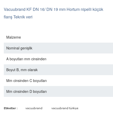
Vacuubrand KF DN 16/ DN 19 mm Hortum nipelli küçük
flanş Teknik veri
Malzeme
Nominal genişlik
A boyutları mm cinsinden
Boyut B, mm olarak
Mm cinsinden C boyutları
Mm cinsinden D boyutları
Bu ürünün fiyat bilgisi, resim, ürün açıklamalarında ve diğer
Etiketler :
vacuubrand
vacuubrand türkiye
konularda yetersiz gördüğünüz noktaları öneri formunu kullanarak