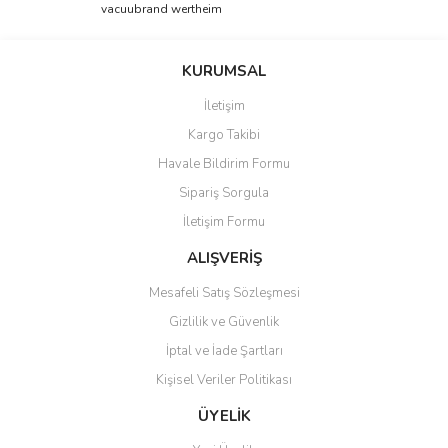
Bu ürüne ilk yorumu siz yapın!
vacuubrand wertheim
tarafımıza iletebilirsiniz.
Görüş ve önerileriniz için teşekkür ederiz.
Yorum Yaz
KURUMSAL
Ürün resmi kalitesiz, bozuk veya görüntülenemiyor.
İletişim
Ürün açıklamasında eksik bilgiler bulunuyor.
Kargo Takibi
Ürün bilgilerinde hatalar bulunuyor.
Havale Bildirim Formu
Ürün fiyatı diğer sitelerden daha pahalı.
Sipariş Sorgula
Bu ürüne benzer farklı alternatifler olmalı.
İletişim Formu
ALIŞVERİŞ
Mesafeli Satış Sözleşmesi
Gizlilik ve Güvenlik
Gönder
İptal ve İade Şartları
Kişisel Veriler Politikası
ÜYELİK