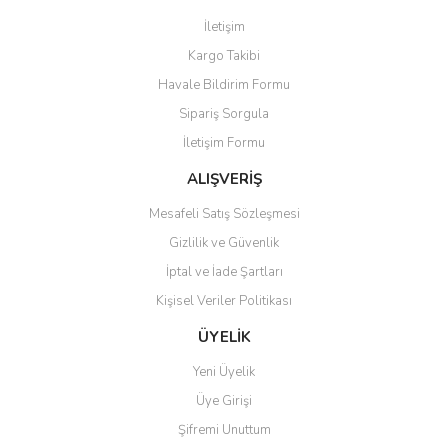
Bu ürüne benzer farklı alternatifler olmalı.
İletişim
Kargo Takibi
Havale Bildirim Formu
Sipariş Sorgula
Gönder
İletişim Formu
ALIŞVERİŞ
Mesafeli Satış Sözleşmesi
Gizlilik ve Güvenlik
İptal ve İade Şartları
Kişisel Veriler Politikası
ÜYELİK
Yeni Üyelik
Üye Girişi
Şifremi Unuttum