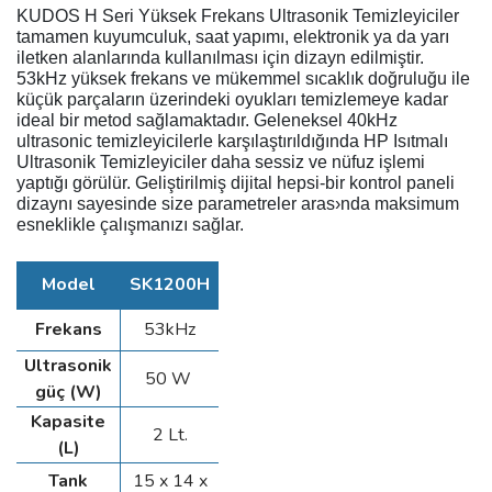
KUDOS H Seri Yüksek Frekans Ultrasonik Temizleyiciler
tamamen kuyumculuk, saat yapımı, elektronik ya da yarı
iletken alanlarında kullanılması için dizayn edilmiştir.
53kHz yüksek frekans ve mükemmel sıcaklık doğruluğu ile
küçük parçaların üzerindeki oyukları temizlemeye kadar
ideal bir metod sağlamaktadır. Geleneksel 40kHz
ultrasonic temizleyicilerle karşılaştırıldığında HP Isıtmalı
Ultrasonik Temizleyiciler daha sessiz ve nüfuz işlemi
yaptığı görülür. Geliştirilmiş dijital hepsi-bir kontrol paneli
dizaynı sayesinde size parametreler aras›nda maksimum
esneklikle çalışmanızı sağlar.
Model
SK1200H
Frekans
53kHz
Ultrasonik
50 W
güç (W)
Kapasite
2 Lt.
(L)
Tank
15 x 14 x