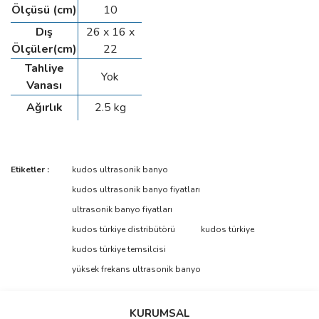
Ölçüsü (cm)
10
Dış
26 x 16 x
Ölçüler(cm)
22
Tahliye
Yok
Vanası
Ağırlık
2.5 kg
Bu ürünün fiyat bilgisi, resim, ürün açıklamalarında ve diğer
Etiketler :
kudos ultrasonik banyo
konularda yetersiz gördüğünüz noktaları öneri formunu kullanarak
Bu ürüne ilk yorumu siz yapın!
kudos ultrasonik banyo fiyatları
tarafımıza iletebilirsiniz.
Görüş ve önerileriniz için teşekkür ederiz.
ultrasonik banyo fiyatları
kudos türkiye distribütörü
kudos türkiye
Yorum Yaz
Ürün resmi kalitesiz, bozuk veya görüntülenemiyor.
kudos türkiye temsilcisi
Ürün açıklamasında eksik bilgiler bulunuyor.
yüksek frekans ultrasonik banyo
Ürün bilgilerinde hatalar bulunuyor.
Ürün fiyatı diğer sitelerden daha pahalı.
KURUMSAL