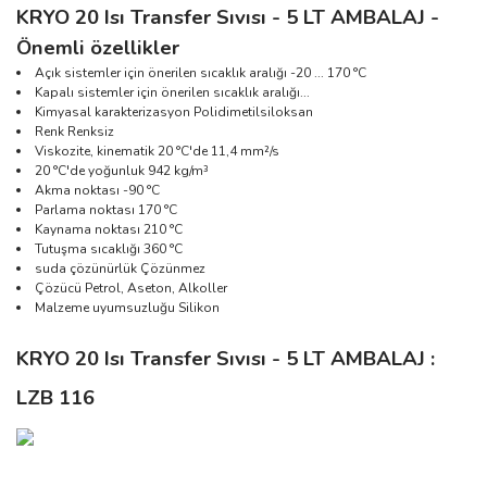
KRYO 20 Isı Transfer Sıvısı - 5 LT AMBALAJ -
Önemli özellikler
Açık sistemler için önerilen sıcaklık aralığı -20 ... 170 °C
Kapalı sistemler için önerilen sıcaklık aralığı...
Kimyasal karakterizasyon Polidimetilsiloksan
Renk Renksiz
Viskozite, kinematik 20 °C'de 11,4 mm²/s
20 °C'de yoğunluk 942 kg/m³
Akma noktası -90 °C
Parlama noktası 170 °C
Kaynama noktası 210 °C
Tutuşma sıcaklığı 360 °C
suda çözünürlük Çözünmez
Çözücü Petrol, Aseton, Alkoller
Malzeme uyumsuzluğu Silikon
KRYO 20 Isı Transfer Sıvısı - 5 LT AMBALAJ :
LZB 116