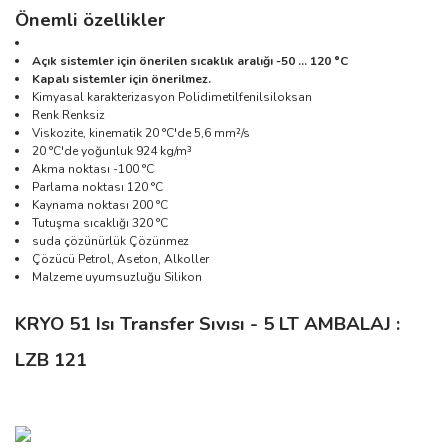
Önemli özellikler
Açık sistemler için önerilen sıcaklık aralığı -50 ... 120 °C
Kapalı sistemler için önerilmez.
Kimyasal karakterizasyon Polidimetilfenilsiloksan
Renk Renksiz
Viskozite, kinematik 20 °C'de 5,6 mm²/s
20 °C'de yoğunluk 924 kg/m³
Akma noktası -100 °C
Parlama noktası 120 °C
Kaynama noktası 200 °C
Tutuşma sıcaklığı 320 °C
suda çözünürlük Çözünmez
Çözücü Petrol, Aseton, Alkoller
Malzeme uyumsuzluğu Silikon
KRYO 51 Isı Transfer Sıvısı - 5 LT AMBALAJ
:
LZB 121