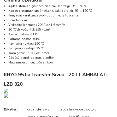
Önemli özellikler
Açık sistemler için
önerilen sıcaklık aralığı -95 ... 60 °C
Kapalı sistemler için
önerilen sıcaklık aralığı -95 ... 160 °C
Kimyasal karakterizasyon polidimetilsiloksanlar
Renk Renksiz
Viskozite, kinematik 20 °C'de 1,6 mm²/s
20 °C'de yoğunluk 855 kg/m³
Akma noktası -111°C
Parlama noktası 64°C
Kaynama noktası 190 °C
Tutuşma sıcaklığı 325 °C
suda çözünürlük Çözünmez
Çözücü petrol, aseton, alkoller
Malzeme uyumsuzluğu silikon
KRYO 95 Isı Transfer Sıvısı - 20 LT AMBALAJ
:
LZB 320
Bu ürünün fiyat bilgisi, resim, ürün açıklamalarında ve diğer
Etiketler :
ısı transfer sıvısı
lauda türkiye distribütörü
konularda yetersiz gördüğünüz noktaları öneri formunu kullanarak
Bu ürüne ilk yorumu siz yapın!
lauda ısı transfer sıvısı
kryo 95 lauda