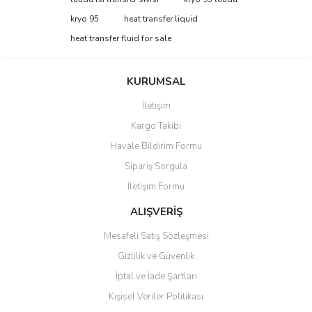
tarafımıza iletebilirsiniz.
Görüş ve önerileriniz için teşekkür ederiz.
kryo 95
heat transfer liquid
heat transfer fluid for sale
Yorum Yaz
Ürün resmi kalitesiz, bozuk veya görüntülenemiyor.
Ürün açıklamasında eksik bilgiler bulunuyor.
KURUMSAL
Ürün bilgilerinde hatalar bulunuyor.
İletişim
Ürün fiyatı diğer sitelerden daha pahalı.
Kargo Takibi
Bu ürüne benzer farklı alternatifler olmalı.
Havale Bildirim Formu
Sipariş Sorgula
İletişim Formu
ALIŞVERİŞ
Gönder
Mesafeli Satış Sözleşmesi
Gizlilik ve Güvenlik
İptal ve İade Şartları
Kişisel Veriler Politikası