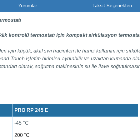
Yorumlar
Taksit Seçenekleri
ermostatı
klık kontrolü termostatı için kompakt sirkülasyon termostat
i için küçük, aktif sıvı hacimleri ile harici kullanım için sirkü
nd Touch işletim birimleri ayrılabilir ve uzaktan kumanda ola
 standart olarak, soğutma makinesinin su ile ilave soğutulması
PRO RP 245 E
-45 °C
200 °C