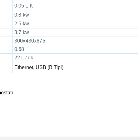
0,05 ± K
0.8 kw
2.5 kw
3.7 kw
300x430x675
0.68
22 L / dk
Ethernet, USB (B Tipi)
ostatı