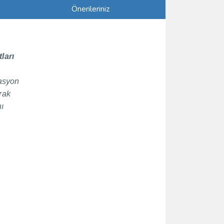
Önerileriniz
ları
lasyon
rak
nı