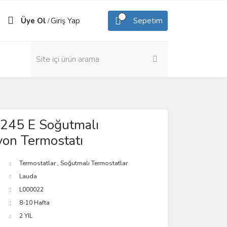
Üye Ol
Giriş Yap
Sepetim
/
245 E Soğutmalı
yon Termostatı
Termostatlar
,
Soğutmalı Termostatlar
Lauda
L000022
8-10 Hafta
2 YIL