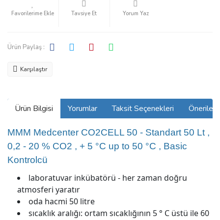
Tavsiye Et
Yorum Yaz
Ürün Paylaş :
Karşılaştır
Ürün Bilgisi
Yorumlar
Taksit Seçenekleri
Önerilerin
MMM Medcenter CO2CELL 50 - Standart 50 Lt ,
0,2 - 20 % CO2 , + 5 °C up to 50 °C , Basic
Kontrolcü
laboratuvar inkübatörü - her zaman doğru
atmosferi yaratır
oda hacmi 50 litre
sıcaklık aralığı: ortam sıcaklığının 5 ° C üstü ile 60