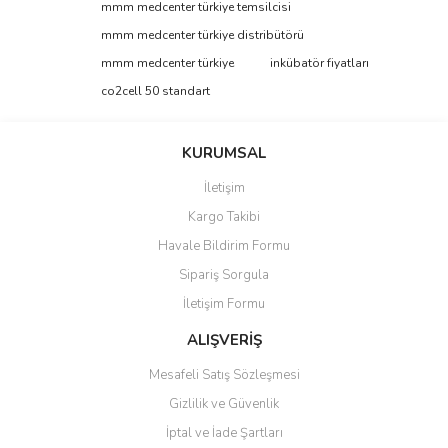
Bu ürüne ilk yorumu siz yapın!
mmm medcenter türkiye temsilcisi
tarafımıza iletebilirsiniz.
Görüş ve önerileriniz için teşekkür ederiz.
mmm medcenter türkiye distribütörü
mmm medcenter türkiye
inkübatör fiyatları
Yorum Yaz
Ürün resmi kalitesiz, bozuk veya görüntülenemiyor.
co2cell 50 standart
Ürün açıklamasında eksik bilgiler bulunuyor.
Ürün bilgilerinde hatalar bulunuyor.
KURUMSAL
Ürün fiyatı diğer sitelerden daha pahalı.
İletişim
Bu ürüne benzer farklı alternatifler olmalı.
Kargo Takibi
Havale Bildirim Formu
Sipariş Sorgula
İletişim Formu
Gönder
ALIŞVERİŞ
Mesafeli Satış Sözleşmesi
Gizlilik ve Güvenlik
İptal ve İade Şartları