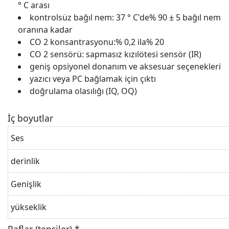
° C arası
kontrolsüz bağıl nem: 37 ° C'de% 90 ± 5 bağıl nem
oranına kadar
CO 2 konsantrasyonu:% 0,2 ila% 20
CO 2 sensörü: sapmasız kızılötesi sensör (IR)
geniş opsiyonel donanım ve aksesuar seçenekleri
yazıcı veya PC bağlamak için çıktı
doğrulama olasılığı (IQ, OQ)
İç boyutlar
Ses
derinlik
Genişlik
yükseklik