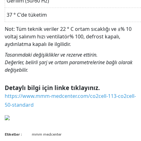
Gerilim (50/60 Hz)
37 ° C'de tüketim
Not: Tüm teknik veriler 22 ° C ortam sıcaklığı ve ±% 10
voltaj salınım hızı ventilatör% 100, defrost kapalı,
aydınlatma kapalı ile ilgilidir.
Tasarımdaki değişiklikler ve rezerve ettirin.
Değerler, belirli şarj ve ortam parametrelerine bağlı olarak
değişebilir.
Detaylı bilgi için linke tıklayınız.
https://www.mmm-medcenter.com/co2cell-113-co2cell-
50-standard
Bu ürünün fiyat bilgisi, resim, ürün açıklamalarında ve diğer
Etiketler :
mmm medcenter
konularda yetersiz gördüğünüz noktaları öneri formunu kullanarak