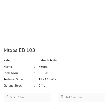
Mtops EB 103
Kategori
Beher Isıtıcılar
Marka
Mtops
Stok Kodu
EB 103
Teslimat Süresi
12 - 14 Hafta
Garanti Süresi
2 YIL
Sınırlı Stok
Stok Sorunuz