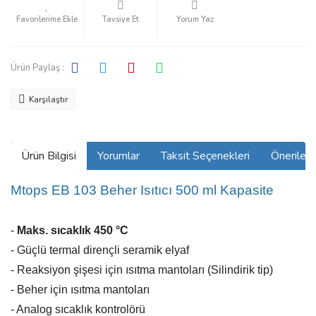
Tavsiye Et
Yorum Yaz
Ürün Paylaş :
Karşılaştır
Ürün Bilgisi
Yorumlar
Taksit Seçenekleri
Önerilerin
Mtops
EB 103 Beher Isıtıcı 500 ml Kapasite
-
Maks. sıcaklık 450 °C
- Güçlü termal dirençli seramik elyaf
- Reaksiyon şişesi için ısıtma mantoları (Silindirik tip)
- Beher için ısıtma mantoları
- Analog sıcaklık kontrolörü