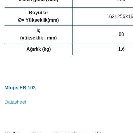
Boyutlar
162×256×1
Ø× Yükseklik(mm)
İç
80
(yükseklik : mm)
Ağırlık (kg)
1.6
Mtops EB 103
Datasheet
Bu ürünün fiyat bilgisi, resim, ürün açıklamalarında ve diğer