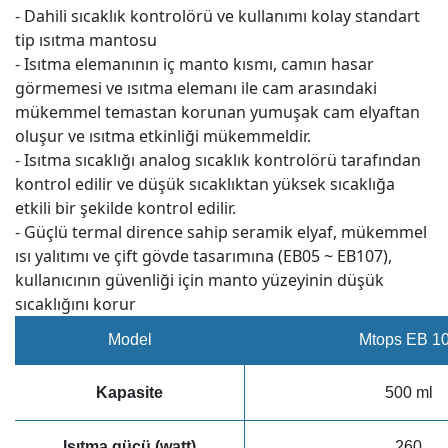
- Dahili sıcaklık kontrolörü ve kullanımı kolay standart
tip ısıtma mantosu
-
Isıtma elemanının iç manto kısmı, camın hasar
görmemesi ve ısıtma elemanı ile cam arasındaki
mükemmel temastan korunan yumuşak cam elyaftan
oluşur ve ısıtma etkinliği mükemmeldir.
-
Isıtma sıcaklığı analog sıcaklık kontrolörü tarafından
kontrol edilir ve düşük sıcaklıktan yüksek sıcaklığa
etkili bir şekilde kontrol edilir.
-
Güçlü termal dirence sahip seramik elyaf, mükemmel
ısı yalıtımı ve çift gövde tasarımına (EB05 ~ EB107),
kullanıcının güvenliği için manto yüzeyinin düşük
sıcaklığını korur
Model
Mtops EB 1
Kapasite
500 ml
Isıtma gücü (watt)
260