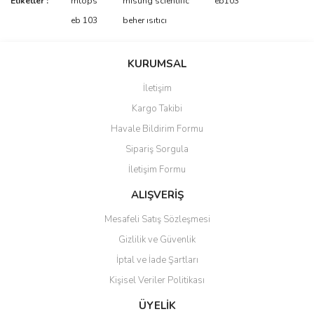
Etiketler :
mtops
misung scientific
eb103
konularda yetersiz gördüğünüz noktaları öneri formunu kullanarak
Bu ürüne ilk yorumu siz yapın!
eb 103
beher ısıtıcı
tarafımıza iletebilirsiniz.
Görüş ve önerileriniz için teşekkür ederiz.
Yorum Yaz
KURUMSAL
Ürün resmi kalitesiz, bozuk veya görüntülenemiyor.
İletişim
Ürün açıklamasında eksik bilgiler bulunuyor.
Kargo Takibi
Ürün bilgilerinde hatalar bulunuyor.
Havale Bildirim Formu
Ürün fiyatı diğer sitelerden daha pahalı.
Sipariş Sorgula
Bu ürüne benzer farklı alternatifler olmalı.
İletişim Formu
ALIŞVERİŞ
Mesafeli Satış Sözleşmesi
Gizlilik ve Güvenlik
Gönder
İptal ve İade Şartları
Kişisel Veriler Politikası
ÜYELİK