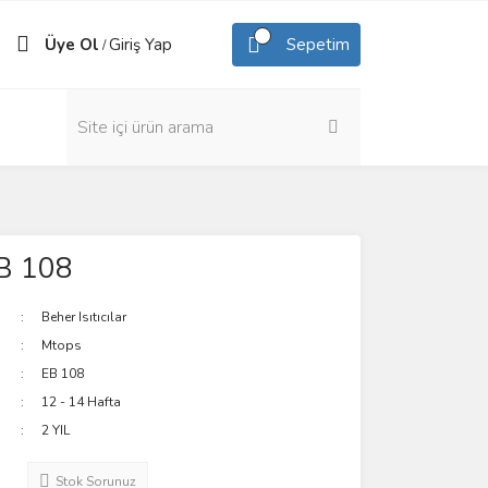
Üye Ol
Giriş Yap
Sepetim
/
B 108
Beher Isıtıcılar
Mtops
EB 108
12 - 14 Hafta
2 YIL
Stok Sorunuz