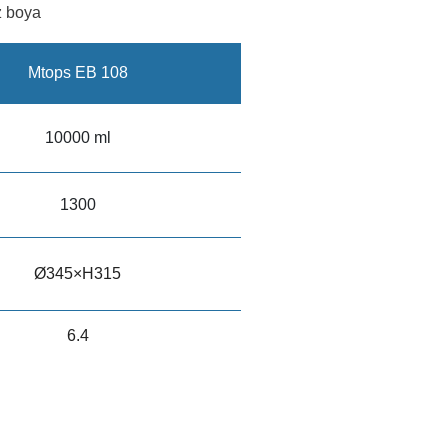
z boya
Mtops EB 108
10000 ml
1300
Ø345×H315
6.4