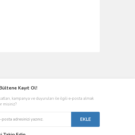
ımıza iletebilirsiniz.
Bültene Kayıt Ol!
satları, kampanya ve duyuruları ile ilgili e-posta almak
er misiniz?
EKLE
zi Takip Edin