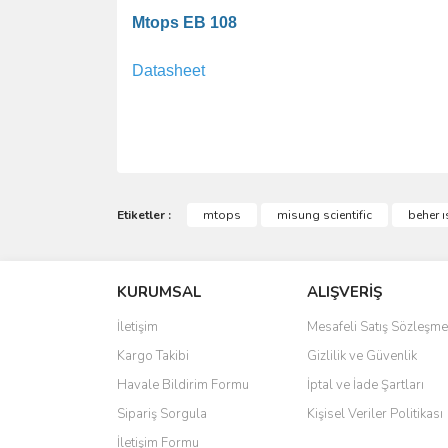
Mtops EB 108
Datasheet
Bu ürünün fiyat bilgisi, resim, ürün açıklamalarında 
Görüş ve önerileriniz için teşekkür ederiz.
Etiketler :
mtops
misung scientific
beher ıs
Ürün resmi kalitesiz, bozuk veya görüntülenemiyo
KURUMSAL
ALIŞVERİŞ
Ürün açıklamasında eksik bilgiler bulunuyor.
Ürün bilgilerinde hatalar bulunuyor.
İletişim
Mesafeli Satış Sözleşme
Ürün fiyatı diğer sitelerden daha pahalı.
Kargo Takibi
Gizlilik ve Güvenlik
Bu ürüne benzer farklı alternatifler olmalı.
Havale Bildirim Formu
İptal ve İade Şartları
Sipariş Sorgula
Kişisel Veriler Politikası
İletişim Formu