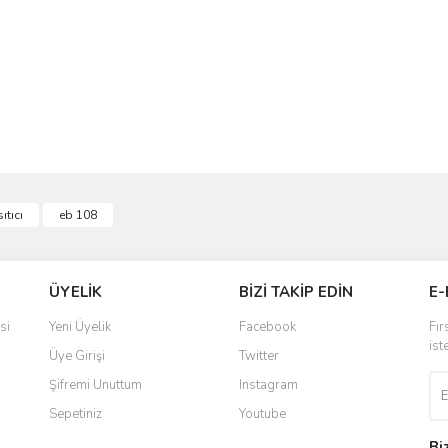
ve diğer konularda yetersiz gördüğünüz noktaları öneri formunu kullanarak taraf
ıtıcı
eb 108
Bu ürüne ilk yorumu siz yapın!
r.
Yorum Yaz
ÜYELİK
BİZİ TAKİP EDİN
E-
si
Yeni Üyelik
Facebook
Fır
ist
Üye Girişi
Twitter
Şifremi Unuttum
Instagram
Sepetiniz
Youtube
Bi