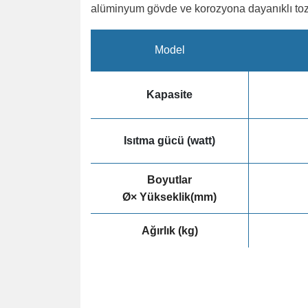
alüminyum gövde ve korozyona dayanıklı to
Model
Kapasite
Isıtma gücü (watt)
Boyutlar
Ø× Yükseklik(mm)
Ağırlık (kg)