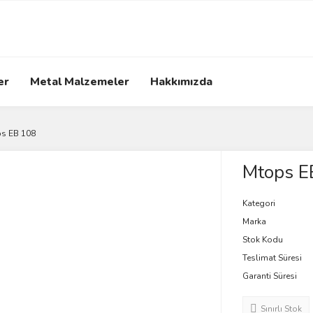
er
Metal Malzemeler
Hakkımızda
s EB 108
Mtops E
Kategori
Marka
Stok Kodu
Teslimat Süresi
Garanti Süresi
Sınırlı Stok