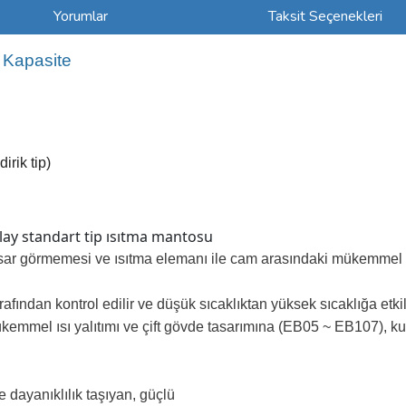
Yorumlar
Taksit Seçenekleri
 Kapasite
irik tip)
olay standart tip ısıtma mantosu
hasar görmemesi ve ısıtma elemanı ile cam arasındaki mükemme
rafından kontrol edilir ve düşük sıcaklıktan yüksek sıcaklığa etkili 
kemmel ısı yalıtımı ve çift gövde tasarımına (EB05 ~ EB107), kul
e dayanıklılık taşıyan, güçlü