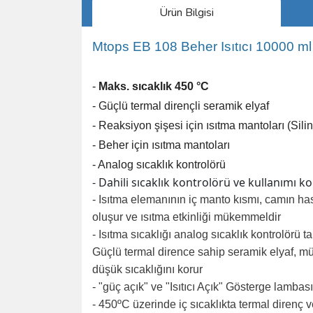
Ürün Bilgisi
Mtops
EB 108 Beher Isıtıcı 10000 ml
-
Maks. sıcaklık 450 °C
- Güçlü termal dirençli seramik elyaf
- Reaksiyon şişesi için ısıtma mantoları (Silind
- Beher için ısıtma mantoları
- Analog sıcaklık kontrolörü
- Dahili sıcaklık kontrolörü ve kullanımı k
- Isıtma elemanının iç manto kısmı, camın 
oluşur ve ısıtma etkinliği mükemmeldir
- Isıtma sıcaklığı analog sıcaklık kontrolörü ta
Güçlü termal dirence sahip seramik elyaf, mü
düşük sıcaklığını korur
- "güç açık" ve "Isıtıcı Açık" Gösterge lambası
- 450ºC üzerinde iç sıcaklıkta termal direnç v