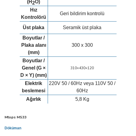
(H
O)
2
Hız
Geri bildirim kontrolü
Kontrolörü
Üst plaka
Seramik üst plaka
Boyutlar /
Plaka
alanı
300 x 300
(mm)
Boyutlar /
Genel (G ×
310×430×120
D × Y) (mm)
Elektrik
220V 50 / 60Hz veya 110V 50 /
beslemesi
60Hz
Ağırlık
5,8 Kg
Mtops MS33
Döküman