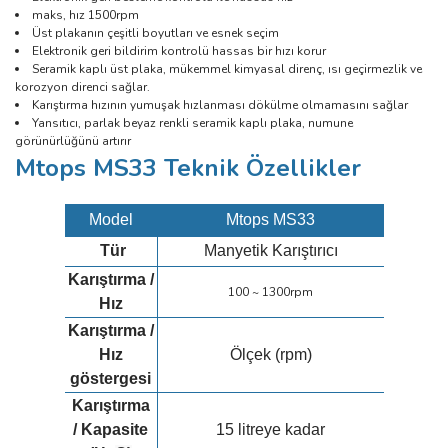
maks, hız 1500rpm
Üst plakanın çeşitli boyutları ve esnek seçim
Elektronik geri bildirim kontrolü hassas bir hızı korur
Seramik kaplı üst plaka, mükemmel kimyasal direnç, ısı geçirmezlik ve
korozyon direnci sağlar.
Karıştırma hızının yumuşak hızlanması dökülme olmamasını sağlar
Yansıtıcı, parlak beyaz renkli seramik kaplı plaka, numune
görünürlüğünü artırır
Mtops MS33 Teknik Özellikler
Model
Mtops MS33
Tür
Manyetik Karıştırıcı
Karıştırma /
100 ~ 1300rpm
Hız
Karıştırma /
Hız
Ölçek (rpm)
göstergesi
Karıştırma
/
Kapasite
15 litreye kadar