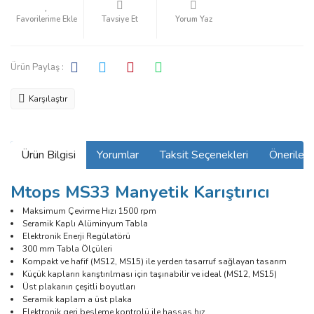
Tavsiye Et
Yorum Yaz
Ürün Paylaş :
Karşılaştır
Ürün Bilgisi
Yorumlar
Taksit Seçenekleri
Önerilerin
Mtops MS33 Manyetik Karıştırıcı
Maksimum Çevirme Hızı 1500 rpm
Seramik Kaplı Alüminyum Tabla
Elektronik Enerji Regülatörü
300 mm Tabla Ölçüleri
Kompakt ve hafif (MS12, MS15) ile yerden tasarruf sağlayan tasarım
Küçük kapların karıştırılması için taşınabilir ve ideal (MS12, MS15)
Üst plakanın çeşitli boyutları
Seramik kaplam a üst plaka
Elektronik geri besleme kontrolü ile hassas hız