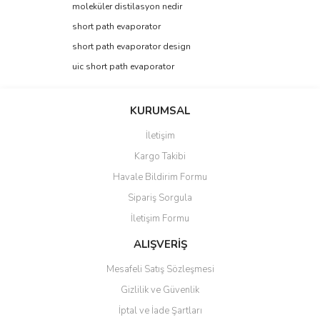
Görüş ve önerileriniz için teşekkür ederiz.
moleküler distilasyon nedir
short path evaporator
Yorum Yaz
Ürün resmi kalitesiz, bozuk veya görüntülenemiyor.
short path evaporator design
Ürün açıklamasında eksik bilgiler bulunuyor.
uic short path evaporator
Ürün bilgilerinde hatalar bulunuyor.
Ürün fiyatı diğer sitelerden daha pahalı.
KURUMSAL
Bu ürüne benzer farklı alternatifler olmalı.
İletişim
Kargo Takibi
Havale Bildirim Formu
Sipariş Sorgula
Gönder
İletişim Formu
ALIŞVERİŞ
Mesafeli Satış Sözleşmesi
Gizlilik ve Güvenlik
İptal ve İade Şartları