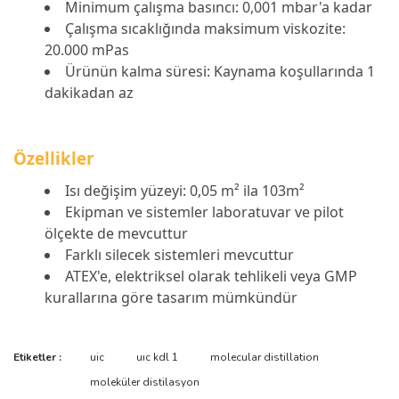
Minimum çalışma basıncı: 0,001 mbar'a kadar
Çalışma sıcaklığında maksimum viskozite:
20.000 mPas
Ürünün kalma süresi: Kaynama koşullarında 1
dakikadan az
Özellikler
Isı değişim yüzeyi: 0,05 m² ila 103m²
Ekipman ve sistemler laboratuvar ve pilot
ölçekte de mevcuttur
Farklı silecek sistemleri mevcuttur
ATEX'e, elektriksel olarak tehlikeli veya GMP
kurallarına göre tasarım mümkündür
Bu ürünün fiyat bilgisi, resim, ürün açıklamalarında ve diğer
Etiketler :
uic
uıc kdl 1
molecular distillation
konularda yetersiz gördüğünüz noktaları öneri formunu kullanarak
Bu ürüne ilk yorumu siz yapın!
moleküler distilasyon
tarafımıza iletebilirsiniz.