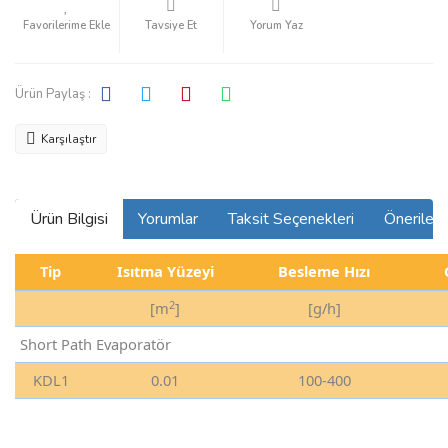
Tavsiye Et
Yorum Yaz
Ürün Paylaş :
Karşılaştır
Ürün Bilgisi
Yorumlar
Taksit Seçenekleri
Önerilerin
Tip
Isıtma Yüzeyi
Besleme Hızı
2
[m
]
[g/h]
Short Path Evaporatör
KDL1
0.01
100-400