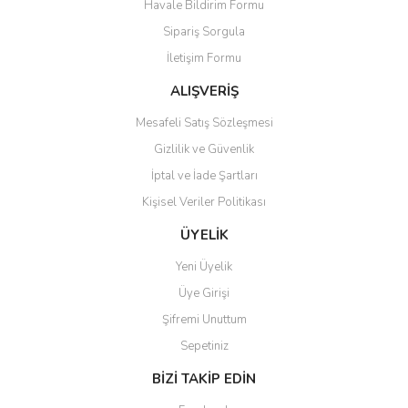
Havale Bildirim Formu
Ürün bilgilerinde hatalar bulunuyor.
Sipariş Sorgula
Ürün fiyatı diğer sitelerden daha pahalı.
İletişim Formu
Bu ürüne benzer farklı alternatifler olmalı.
ALIŞVERİŞ
Mesafeli Satış Sözleşmesi
Gizlilik ve Güvenlik
İptal ve İade Şartları
Gönder
Kişisel Veriler Politikası
ÜYELİK
Yeni Üyelik
Üye Girişi
Şifremi Unuttum
Sepetiniz
BİZİ TAKİP EDİN