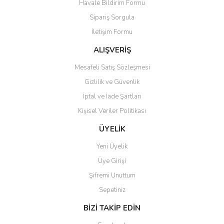
Havale Bildirim Formu
Ürün bilgilerinde hatalar bulunuyor.
Sipariş Sorgula
Ürün fiyatı diğer sitelerden daha pahalı.
İletişim Formu
Bu ürüne benzer farklı alternatifler olmalı.
ALIŞVERİŞ
Mesafeli Satış Sözleşmesi
Gizlilik ve Güvenlik
İptal ve İade Şartları
Gönder
Kişisel Veriler Politikası
ÜYELİK
Yeni Üyelik
Üye Girişi
Şifremi Unuttum
Sepetiniz
BİZİ TAKİP EDİN