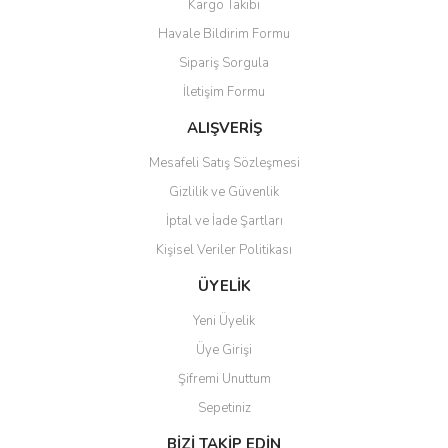
Kargo Takibi
Ürün bilgilerinde hatalar bulunuyor.
Havale Bildirim Formu
Ürün fiyatı diğer sitelerden daha pahalı.
Sipariş Sorgula
Bu ürüne benzer farklı alternatifler olmalı.
İletişim Formu
ALIŞVERİŞ
Mesafeli Satış Sözleşmesi
Gizlilik ve Güvenlik
Gönder
İptal ve İade Şartları
Kişisel Veriler Politikası
ÜYELİK
Yeni Üyelik
Üye Girişi
Şifremi Unuttum
Sepetiniz
BİZİ TAKİP EDİN