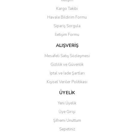
İletişim
Ürün açıklamasında eksik bilgiler bulunuyor.
Kargo Takibi
Ürün bilgilerinde hatalar bulunuyor.
Havale Bildirim Formu
Ürün fiyatı diğer sitelerden daha pahalı.
Sipariş Sorgula
Bu ürüne benzer farklı alternatifler olmalı.
İletişim Formu
ALIŞVERİŞ
Mesafeli Satış Sözleşmesi
Gizlilik ve Güvenlik
Gönder
İptal ve İade Şartları
Kişisel Veriler Politikası
ÜYELİK
Yeni Üyelik
Üye Girişi
Şifremi Unuttum
Sepetiniz