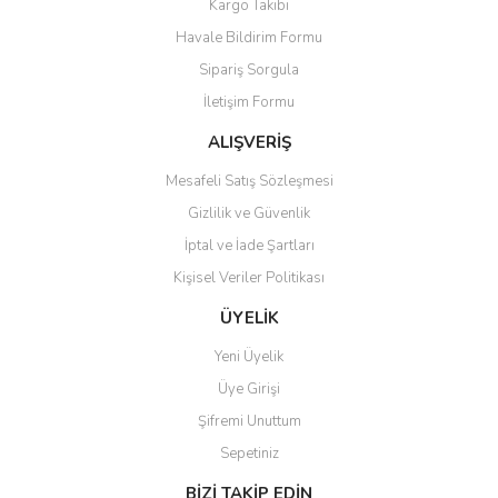
Kargo Takibi
Ürün bilgilerinde hatalar bulunuyor.
Havale Bildirim Formu
Ürün fiyatı diğer sitelerden daha pahalı.
Sipariş Sorgula
Bu ürüne benzer farklı alternatifler olmalı.
İletişim Formu
ALIŞVERİŞ
Mesafeli Satış Sözleşmesi
Gizlilik ve Güvenlik
Gönder
İptal ve İade Şartları
Kişisel Veriler Politikası
ÜYELİK
Yeni Üyelik
Üye Girişi
Şifremi Unuttum
Sepetiniz
BİZİ TAKİP EDİN