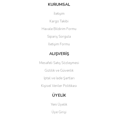
Ürün fiyatı diğer sitelerden daha pahalı.
KURUMSAL
Bu ürüne benzer farklı alternatifler olmalı.
İletişim
Kargo Takibi
Havale Bildirim Formu
Sipariş Sorgula
Gönder
İletişim Formu
ALIŞVERİŞ
Mesafeli Satış Sözleşmesi
Gizlilik ve Güvenlik
İptal ve İade Şartları
Kişisel Veriler Politikası
ÜYELİK
Yeni Üyelik
Üye Girişi