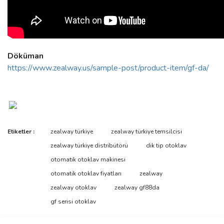
Döküman
https://www.zealway.us/sample-post/product-item/gf-da/
Bu ürünün fiyat bilgisi, resim, ürün açıklamalarında ve diğer
Etiketler :
zealway türkiye
zealway türkiye temsilcisi
konularda yetersiz gördüğünüz noktaları öneri formunu kullanarak
Bu ürüne ilk yorumu siz yapın!
zealway türkiye distribütörü
dik tip otoklav
tarafımıza iletebilirsiniz.
Görüş ve önerileriniz için teşekkür ederiz.
otomatik otoklav makinesi
otomatik otoklav fiyatları
zealway
Yorum Yaz
Ürün resmi kalitesiz, bozuk veya görüntülenemiyor.
zealway otoklav
zealway gf88da
Ürün açıklamasında eksik bilgiler bulunuyor.
gf serisi otoklav
Ürün bilgilerinde hatalar bulunuyor.