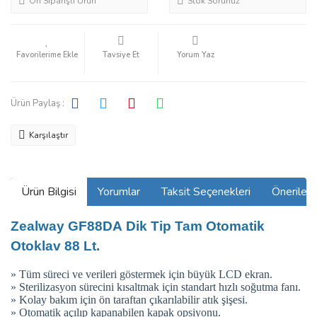
Ön Siparişli Ürün
Stok Sorunuz
Tavsiye Et
Yorum Yaz
Ürün Paylaş :
Karşılaştır
Ürün Bilgisi
Yorumlar
Taksit Seçenekleri
Önerilerin
Zealway
GF88DA
Dik Tip Tam Otomatik
Otoklav 88 Lt.
» Tüm süreci ve verileri göstermek için büyük LCD ekran.
» Sterilizasyon sürecini kısaltmak için standart hızlı soğutma fanı.
» Kolay bakım için ön taraftan çıkarılabilir atık şişesi.
» Otomatik açılıp kapanabilen kapak opsiyonu.