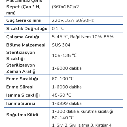
Paslanmaz Çelik
Sepet (Çap * H,
(360x280)x2
mm)
Güç Gereksinimi
220V, 32A 50/60Hz
Sıcaklık
Doğruluğu
0.1 ℃
Çalışma Aralığı
5-45 ℃, Bağıl Nem 10%-85%
Bölme Malzemesi
SUS 304
Sterilizasyon
105-138 ℃
Sıcaklığı
Sterilizasyon
1-6000 dakika
Zaman Aralığı
Erime Sıcaklığı
60-100 ℃
Erime Süresi
1-6000 dakika
Isınma Sıcaklığı
45-60 °C
Isınma Süresi
1-9999 dakika
1-300 dakika, kurutma sıcaklığı
Soğutma Kilidi
80-140 ℃
1. Sıvı 2. Sıvı Isıtma 3. Katılar 4.