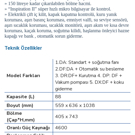
» 150 litreye kadar çıkarılabilen bölme hacmi.
» “Inspiration II” süper hızlı mikro bilgisayar ile kontrol.
» Elektrikli çift iç kilit, kapak kapatma kontrolü, kuru yanık
koruması, aşırı basınç koruması, emniyet valfi, su seviye sensörü,
aşırı sıcaklık koruması, sıcaklık monitörü, aşırı akım ve kısa devre
koruması, kaçak koruma, soğutma kilidi, haşlanma önleyici hazne
kapağı ve bank , otomatik sorun giderme.
Teknik Özellikler
1.DA: Standart + soğutma fanı
2.DF:DA + Otomatik su besleme
Model Farkları
3. DR:DF+ Kurutma 4. DP: DF +
Vakum pompası 5. DX:DF + koku
giderme
Kapasite (L)
88
Boyut (mm)
559 x 636 x 1038
Bölme
405 x 743
(Çap*H,mm)
Oranlı Güç Kaynağı
4600