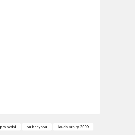
ımıza iletebilirsiniz.
pro serisi
su banyosu
lauda pro rp 2090