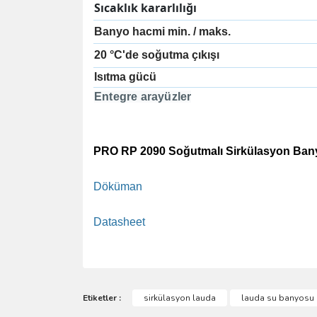
Sıcaklık kararlılığı
Banyo hacmi min. / maks.
20 °C'de soğutma çıkışı
Isıtma gücü
Entegre arayüzler
PRO RP 2090 Soğutmalı Sirkülasyon Ba
Döküman
Datasheet
Bu ürünün fiyat bilgisi, resim, ürün açıklamalarında 
Görüş ve önerileriniz için teşekkür ederiz.
Etiketler :
sirkülasyon lauda
lauda su banyosu