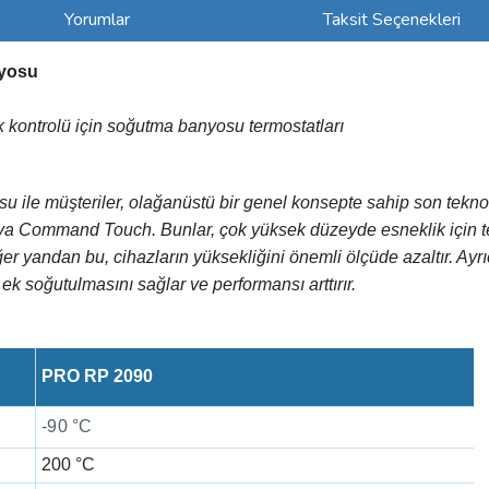
Yorumlar
Taksit Seçenekleri
nyosu
k kontrolü için soğutma banyosu termostatları
su
ile müşteriler, olağanüstü bir genel konsepte sahip son teknol
e veya Command Touch. Bunlar, çok yüksek düzeyde esneklik için te
ğer yandan bu, cihazların yüksekliğini önemli ölçüde azaltır. Ayrı
ek soğutulmasını sağlar ve performansı arttırır.
PRO RP 2090
-90 °C
200 °C