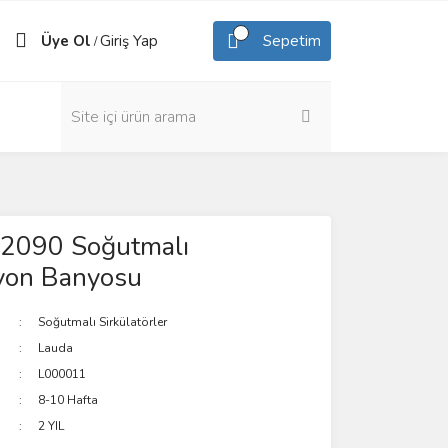
Üye Ol
Giriş Yap
Sepetim
/
2090 Soğutmalı
syon Banyosu
Soğutmalı Sirkülatörler
Lauda
L000011
8-10 Hafta
2 YIL