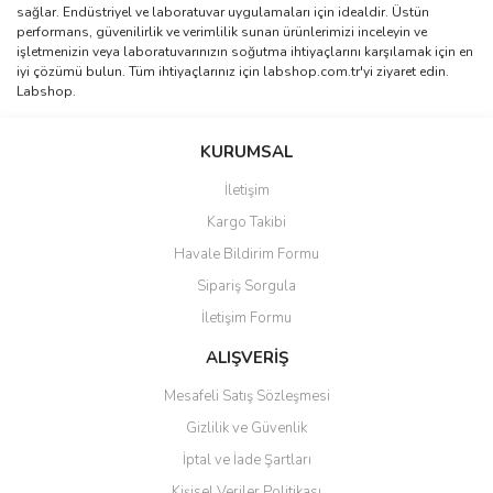
sağlar. Endüstriyel ve laboratuvar uygulamaları için idealdir. Üstün
performans, güvenilirlik ve verimlilik sunan ürünlerimizi inceleyin ve
işletmenizin veya laboratuvarınızın soğutma ihtiyaçlarını karşılamak için en
iyi çözümü bulun. Tüm ihtiyaçlarınız için labshop.com.tr'yi ziyaret edin.
Labshop.
KURUMSAL
İletişim
Kargo Takibi
Havale Bildirim Formu
Sipariş Sorgula
İletişim Formu
ALIŞVERİŞ
Mesafeli Satış Sözleşmesi
Gizlilik ve Güvenlik
İptal ve İade Şartları
Kişisel Veriler Politikası