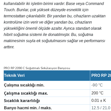
k
ullanılabilir iki işletim birimi vardır: Base veya Command
Touch. Bunlar, çok yüksek düzeyde esneklik için
termostattan çıkarılabilir. Bir yandan bu, cihazların uzaktan
kontrolüne izin verir ve diğer yandan bu, cihazların
yüksekliğini önemli ölçüde azaltır. Ayrıca standart olarak
hibrit soğutma sistemi ile donatılmıştır. Bu, soğutma
makinesinin suyla ek soğutulmasını sağlar ve performansı
arttırır.
PRO RP 2090 C Soğutmalı Sirkülasyon Banyosu
Teknik Veri
PRO RP 2
Çalışma sıcaklığı min.
-90 °C
Çalışma sıcaklığı max.
200 °C
Sıcaklık kararlılığı
0.01 ± K
Banyo hacmi min. / maks.
12.5 / 21.0 