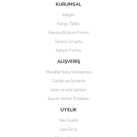
Ürün resmi kalitesiz, bozuk veya görüntülenemiyor.
KURUMSAL
Ürün açıklamasında eksik bilgiler bulunuyor.
İletişim
Ürün bilgilerinde hatalar bulunuyor.
Kargo Takibi
Ürün fiyatı diğer sitelerden daha pahalı.
Havale Bildirim Formu
Bu ürüne benzer farklı alternatifler olmalı.
Sipariş Sorgula
İletişim Formu
ALIŞVERİŞ
Mesafeli Satış Sözleşmesi
Gönder
Gizlilik ve Güvenlik
İptal ve İade Şartları
Kişisel Veriler Politikası
ÜYELİK
Yeni Üyelik
Üye Girişi