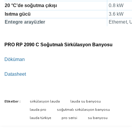
20 °C'de soğutma çıkışı
0.8 kW
Isıtma gücü
3.6 kW
Entegre arayüzler
Ethernet, U
PRO RP 2090 C Soğutmalı Sirkülasyon Banyosu
Döküman
Datasheet
Bu ürünün fiyat bilgisi, resim, ürün açıklamalarında ve diğer
Etiketler :
sirkülasyon lauda
lauda su banyosu
konularda yetersiz gördüğünüz noktaları öneri formunu kullanarak
Bu ürüne ilk yorumu siz yapın!
lauda pro
soğutmalı sirkülasyon banyosu
tarafımıza iletebilirsiniz.
Görüş ve önerileriniz için teşekkür ederiz.
lauda türkiye
pro serisi
su banyosu
Yorum Yaz