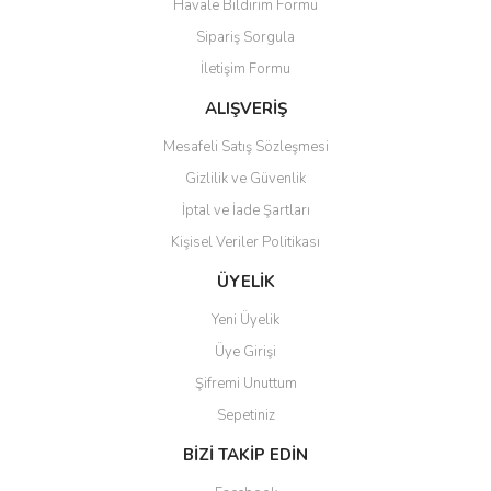
Havale Bildirim Formu
Ürün fiyatı diğer sitelerden daha pahalı.
Sipariş Sorgula
Bu ürüne benzer farklı alternatifler olmalı.
İletişim Formu
ALIŞVERİŞ
Mesafeli Satış Sözleşmesi
Gizlilik ve Güvenlik
Gönder
İptal ve İade Şartları
Kişisel Veriler Politikası
ÜYELİK
Yeni Üyelik
Üye Girişi
Şifremi Unuttum
Sepetiniz
BİZİ TAKİP EDİN