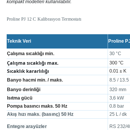
kompakt modelleri kullanılabilir.
Proline PJ 12 C Kalibrasyon Termostatı
Teknik Veri
Proline P
Çalışma sıcaklığı min.
30 °C
Çalışma sıcaklığı max.
300 °C
Sıcaklık kararlılığı
0.01 ± K
Banyo hacmi min. / maks.
8.5 / 13.5
Banyo derinliği
320 mm
Isıtma gücü
3,6 kW
Pompa basıncı maks. 50 Hz
0.8 bar
Akış hızı maks.
(basınç) 50 Hz
25 L / dk
Entegre arayüzler
RS 232/4