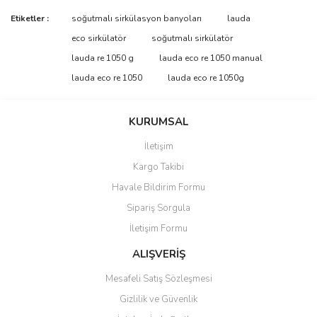
Bu ürünün fiyat bilgisi, resim, ürün açıklamalarında ve diğer
Etiketler :
soğutmalı sirkülasyon banyoları
lauda
konularda yetersiz gördüğünüz noktaları öneri formunu kullanarak
Bu ürüne ilk yorumu siz yapın!
eco sirkülatör
soğutmalı sirkülatör
tarafımıza iletebilirsiniz.
Görüş ve önerileriniz için teşekkür ederiz.
lauda re 1050 g
lauda eco re 1050 manual
lauda eco re 1050
lauda eco re 1050g
Yorum Yaz
Ürün resmi kalitesiz, bozuk veya görüntülenemiyor.
Ürün açıklamasında eksik bilgiler bulunuyor.
KURUMSAL
Ürün bilgilerinde hatalar bulunuyor.
İletişim
Ürün fiyatı diğer sitelerden daha pahalı.
Kargo Takibi
Bu ürüne benzer farklı alternatifler olmalı.
Havale Bildirim Formu
Sipariş Sorgula
İletişim Formu
ALIŞVERİŞ
Gönder
Mesafeli Satış Sözleşmesi
Gizlilik ve Güvenlik