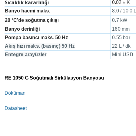
Sıcaklık kararlılığı
0.02 ± K
Banyo hacmi maks.
8.0 / 10.0 L
20 °C'de soğutma çıkışı
0.7 kW
Banyo derinliği
160 mm
Pompa basıncı maks. 50 Hz
0.55 bar
Akış hızı maks.
(basınç) 50 Hz
22 L / dk
Entegre arayüzler
Mini USB
RE 1050 G Soğutmalı Sirkülasyon Banyosu
Döküman
Datasheet