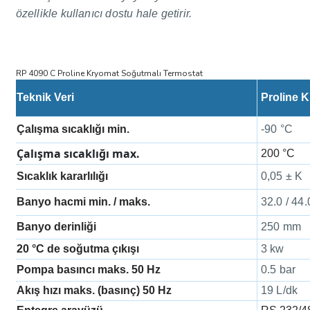
özellikle kullanıcı dostu hale getirir.
RP 4090 C Proline Kryomat Soğutmalı Termostat
Teknik Veri
Proline 
Çalışma sıcaklığı min.
-90 °C
Çalışma sıcaklığı max.
200 °C
Sıcaklık kararlılığı
0,05 ± K
Banyo hacmi min. / maks.
32.0 / 44.
Banyo derinliği
250 mm
20 °C de soğutma çıkışı
3 kw
Pompa basıncı maks. 50 Hz
0.5 bar
Akış hızı maks. (basınç) 50 Hz
19 L/dk