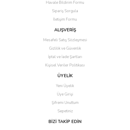
Havale Bildirim Formu
Bu ürüne benzer farklı alternatifler olmalı.
Sipariş Sorgula
İletişim Formu
ALIŞVERİŞ
Mesafeli Satış Sözleşmesi
Gönder
Gizlilik ve Güvenlik
İptal ve İade Şartları
Kişisel Veriler Politikası
ÜYELİK
Yeni Üyelik
Üye Girişi
Şifremi Unuttum
Sepetiniz
BİZİ TAKİP EDİN