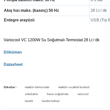
Akış hızı maks. (basınç) 50 Hz
28 Lt / dk
Entegre arayüzü
USB (Tip 
Variocool VC 1200W Su Soğutmalı Termostat 28 Lt / dk
Döküman
Datasheet
Bu ürünün fiyat bilgisi, resim, ürün açıklamalarında ve diğer
Etiketler :
reaktör termostatı
reaktör sıcaklık kontrol
konularda yetersiz gördüğünüz noktaları öneri formunu kullanarak
Bu ürüne ilk yorumu siz yapın!
sirkülatör
hava soğutmalı
varicool
tarafımıza iletebilirsiniz.
Görüş ve önerileriniz için teşekkür ederiz.
lauda
lauda türkiye
Yorum Yaz