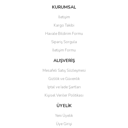
Ürün resmi kalitesiz, bozuk veya görüntülenemiyor.
KURUMSAL
Ürün açıklamasında eksik bilgiler bulunuyor.
İletişim
Ürün bilgilerinde hatalar bulunuyor.
Kargo Takibi
Ürün fiyatı diğer sitelerden daha pahalı.
Havale Bildirim Formu
Bu ürüne benzer farklı alternatifler olmalı.
Sipariş Sorgula
İletişim Formu
ALIŞVERİŞ
Mesafeli Satış Sözleşmesi
Gönder
Gizlilik ve Güvenlik
İptal ve İade Şartları
Kişisel Veriler Politikası
ÜYELİK
Yeni Üyelik
Üye Girişi