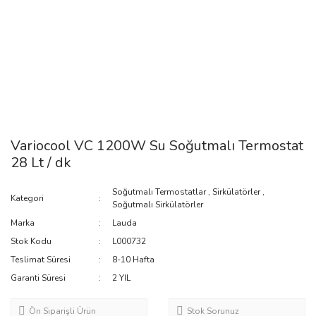
Variocool VC 1200W Su Soğutmalı Termostat
28 Lt / dk
Soğutmalı Termostatlar
,
Sirkülatörler
,
Kategori
Soğutmalı Sirkülatörler
Marka
Lauda
Stok Kodu
L000732
Teslimat Süresi
8-10 Hafta
Garanti Süresi
2 YIL
Ön Siparişli Ürün
Stok Sorunuz