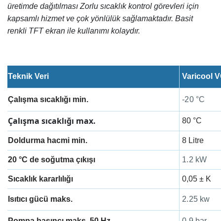
üretimde dağıtılması Zorlu sıcaklık kontrol görevleri için
kapsamlı hizmet ve çok yönlülük sağlamaktadır. Basit
renkli TFT ekran ile kullanımı kolaydır.
Teknik Veri
Varicool 
Çalışma sıcaklığı min.
-20 °C
Çalışma sıcaklığı max.
80 °C
Doldurma hacmi min.
8 Litre
20 °C de soğutma çıkışı
1.2 kW
Sıcaklık kararlılığı
0,05 ± K
Isıtıcı gücü maks.
2.25 kw
Pompa basıncı maks. 50 Hz
0.9 bar